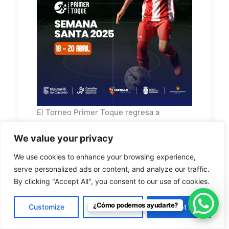
E
l Torneo Primer Toque regresa a
Castellón del 17 al 20 de ab
ril de 2025,
We value your privacy
consolidándose como uno de los eventos
más emblemáticos de fútbol base en
We use cookies to enhance your browsing experience,
España. Celebrando su decimoséptima
serve personalized ads or content, and analyze our traffic.
edición, este torneo no solo ha crecido en
By clicking "Accept All", you consent to our use of cookies.
participación sino que también ha marcado
un hito en la historia del fútbol joven con
¿Cómo podemos ayudarte?
Customize
Reject All
Accept All
unas más que destacables cifras de