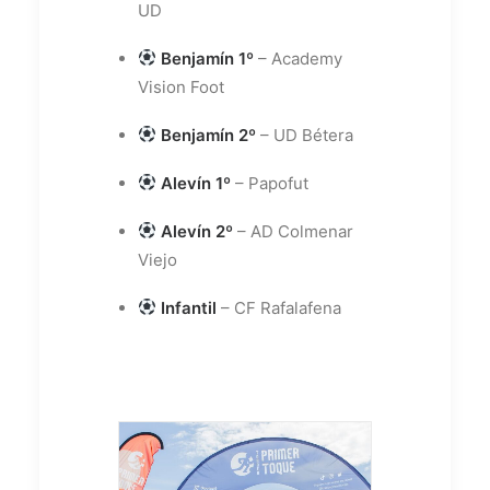
UD
Benjamín 1º
– Academy
Vision Foot
Benjamín 2º
– UD Bétera
Alevín 1º
– Papofut
Alevín 2º
– AD Colmenar
Viejo
Infantil
– CF Rafalafena