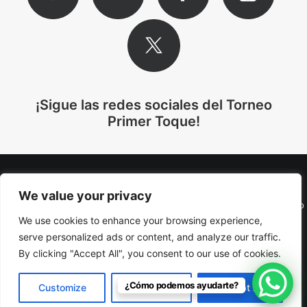
¡Sigue las redes sociales del Torneo
Primer Toque!
We value your privacy
© 2025 Torneo Primer Toque. Todos los derechos reservados. Diseño
We use cookies to enhance your browsing experience,
web:
Twelfhundred
.
Política de Privacidad
|
Política de Cookies
|
Aviso Legal
serve personalized ads or content, and analyze our traffic.
By clicking "Accept All", you consent to our use of cookies.
¿Cómo podemos ayudarte?
Customize
Reject All
Accept All