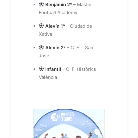
Benjamín 2º
– Master
Football Academy
Alevín 1º
– Ciudad de
Xàtiva
Alevín 2º
– C. F. I. San
José
Infantil
– C. F. Històrics
València