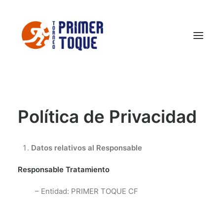
El Torneo
Política de Privacidad
FOTOS TPT 2026
Conoce Castellón
Noticias
Datos relativos al Responsable
Contacto
Responsable Tratamiento
– Entidad: PRIMER TOQUE CF