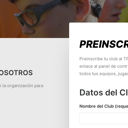
PREINSC
Preinscribe tu club al 
enlace al panel de cont
NOSOTROS
todos tus equipos, juga
 la organización para
Datos del C
Nombre del Club (reque