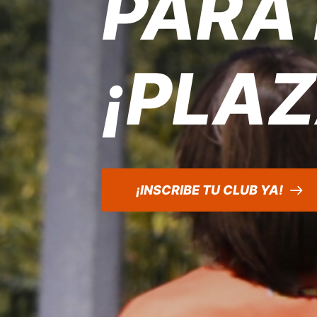
PARA 
¡PLAZ
¡INSCRIBE TU CLUB YA!