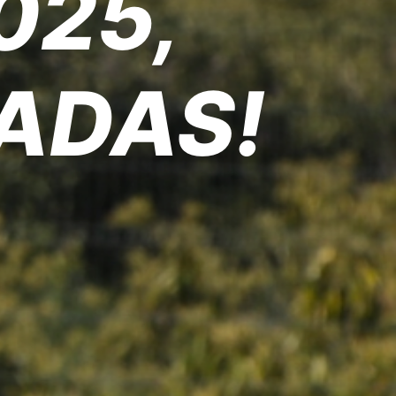
025,
TADAS!