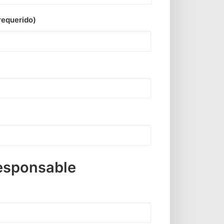
requerido)
esponsable